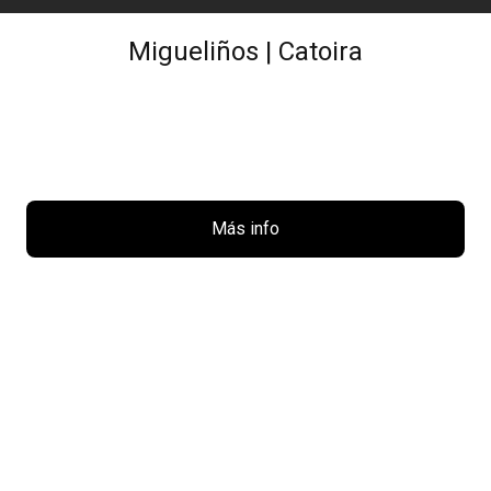
Migueliños | Catoira
Más info