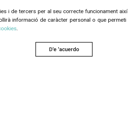
ies i de tercers per al seu correcte funcionament aix
collirà informació de caràcter personal o que permeti l
 cookies
.
D'e 'acuerdo
PROJECTED BY
ARTES
VISUALES