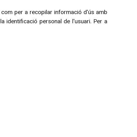
í com per a recopilar informació d'ús amb
a identificació personal de l'usuari. Per a
*
Acepto la
política de privacitat