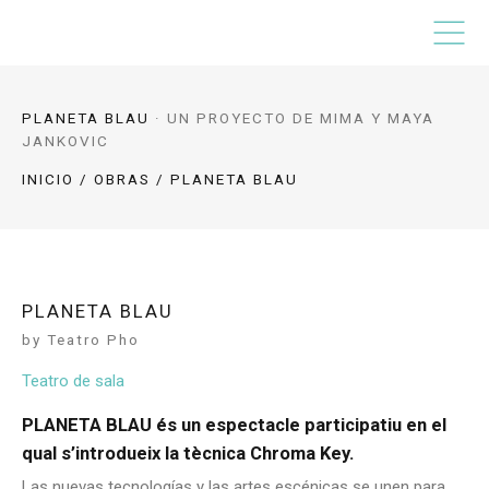
PLANETA BLAU
·
UN PROYECTO DE MIMA Y MAYA
JANKOVIC
INICIO
/
OBRAS
/ PLANETA BLAU
PLANETA BLAU
by Teatro Pho
Teatro de sala
PLANETA BLAU és un espectacle participatiu en el
qual s’introdueix la tècnica Chroma Key.
Las nuevas tecnologías y las artes escénicas se unen para