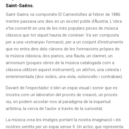
Saint-Saëns.
Saint-Saëns va compondre El Carnestoltes al febrer de 1886
mentre passava uns dies en un xicotet poble d'Àustria. L'obra
s'ha convertit en una de les més populars peces de música
clàssica que tot xiquet hauria de conéixer. Va ser composta
per a una «estranya» formació, per a un conjunt d'instruments
que no entra dins dels cànons de les formacions pròpies de
la música clàssica; dos pianos, una flauta, un clarinet, un
armonium (poques obres de la música catalogada com a
clàssica utilitzen aquest instrument), un xilòfon, una celesta i
entenimentada (dos violins, una viola, violoncello i contrabaix).
Davant de l'espectador s'obri un espai visual i sonor que es
mostra com un laboratori del procés de creació, un procés
viu, on podem acostar-nos al paradigma de la inquietud
artística, la cerca de l'autor a través de la curiositat.
La música crea les imatges portant la nostra imaginació i els
nostres sentits per un espai sense fi. Un actor, que representa